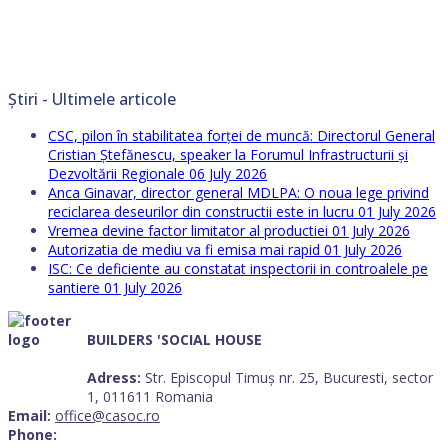
Știri - Ultimele articole
CSC, pilon în stabilitatea forței de muncă: Directorul General
Cristian Ștefănescu, speaker la Forumul Infrastructurii și
Dezvoltării Regionale
06 July 2026
Anca Ginavar, director general MDLPA: O noua lege privind
reciclarea deseurilor din constructii este in lucru
01 July 2026
Vremea devine factor limitator al productiei
01 July 2026
Autorizatia de mediu va fi emisa mai rapid
01 July 2026
ISC: Ce deficiente au constatat inspectorii in controalele pe
santiere
01 July 2026
BUILDERS 'SOCIAL HOUSE
Adress:
Str. Episcopul Timuș nr. 25, Bucuresti, sector
1, 011611 Romania
Email:
office@casoc.ro
Phone: