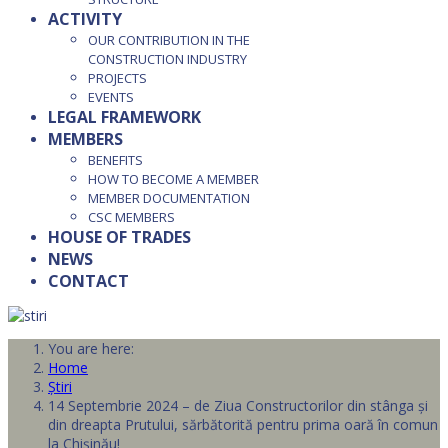
ACTIVITY
OUR CONTRIBUTION IN THE
CONSTRUCTION INDUSTRY
PROJECTS
EVENTS
LEGAL FRAMEWORK
MEMBERS
BENEFITS
HOW TO BECOME A MEMBER
MEMBER DOCUMENTATION
CSC MEMBERS
HOUSE OF TRADES
NEWS
CONTACT
You are here:
Home
Știri
14 Septembrie 2024 – de Ziua Constructorilor din stânga și
din dreapta Prutului, sărbătorită pentru prima oară în comun
la Chișinău!