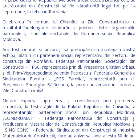
Lucrătorului din Construcții să fie sărbătorită legal tot pe 14
septembrie, la fel ca în România!
Celebrarea în comun, la Chișinău, a Zilei Constructorului e
rezultatul îndelungatei colaborări și prietenii dintre organizațiile
patronale și sindicale sectoriale din România și din Republica
Moldova.
Am fost onorați și bucuroși să participăm cu întreaga noastră
echipă, alături cu partenerii sociali reprezentativi din sectorul de
construcții din România, Federația Patronatelor Societăților din
Construcții - FPSC, reprezentată prin dl. Președinte Cristian Erbașu
și dl. Prim-Vicepreședinte Valentin Petrescu și Federația Generală a
Sindicatelor Familia - „FGS Familia”, reprezentată prin dl.
Președinte Gheorghe Bălăceanu, la prima aniversare în comun a
Zilei Constructorului!
Ne-am exprimat aprecierea și considerația prin premierea
simbolică, la festivitățile de la Palatul Republicii din Chișinău, a
reprezentanților partenerilor sociali din Republica Moldova,
„CONDRUMAT” - Federația Patronatului din Construcții și
Producere a Materialelor de Construcții din Republica Moldova și
,,SINDICONS” - Federația Sindicatelor din Construcții și Industria
Materialelor de Construcții, care au aniversat anul acesta 30 de ani