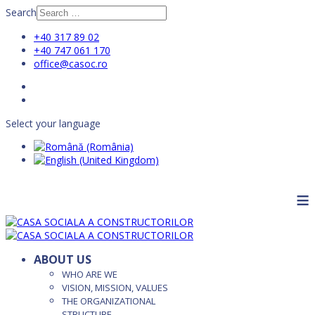
Search
+40 317 89 02
+40 747 061 170
office@casoc.ro
Select your language
≡
ABOUT US
WHO ARE WE
VISION, MISSION, VALUES
THE ORGANIZATIONAL
STRUCTURE