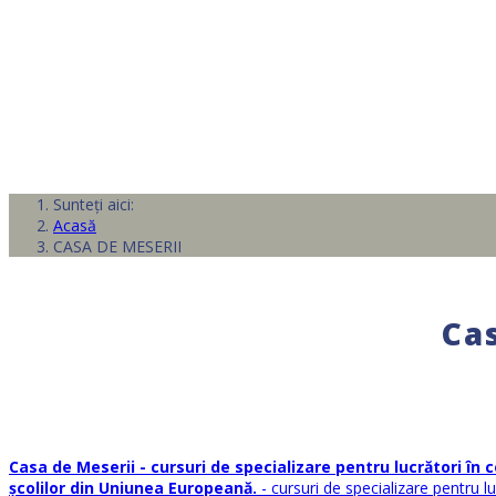
Sunteți aici:
Acasă
CASA DE MESERII
Ca
Casa de Meserii - cursuri de specializare pentru lucrători în 
școlilor din Uniunea Europeană.
- cursuri de specializare pentru l