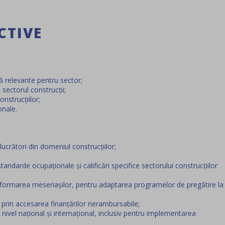
CTIVE
 relevante pentru sector;
sectorul construcții;
nstrucțiilor;
onale.
ucrători din domeniul construcțiilor;
tandarde ocupaționale și calificări specifice sectorului construcțiilor
 în formarea meseriașilor, pentru adaptarea programelor de pregătire la
prin accesarea finanțărilor nerambursabile;
la nivel național și internațional, inclusiv pentru implementarea