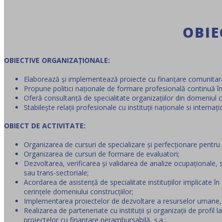
OBIE
OBIECTIVE ORGANIZAȚIONALE:
Elaborează și implementează proiecte cu finanțare comunitară
Propune politici naționale de formare profesională continuă în 
Oferă consultanță de specialitate organizațiilor din domeniul co
Stabilește relații profesionale cu instituții naționale si internați
OBIECT DE ACTIVITATE:
Organizarea de cursuri de specializare și perfecționare pentru l
Organizarea de cursuri de formare de evaluatori;
Dezvoltarea, verificarea și validarea de analize ocupaționale, s
sau trans-sectoriale;
Acordarea de asistență de specialitate instituțiilor implicate
cerințele domeniului construcțiilor;
Implementarea proiectelor de dezvoltare a resurselor umane, 
Realizarea de parteneriate cu instituții și organizații de profil 
proiectelor cu finanțare nerambursabilă, ş.a.;