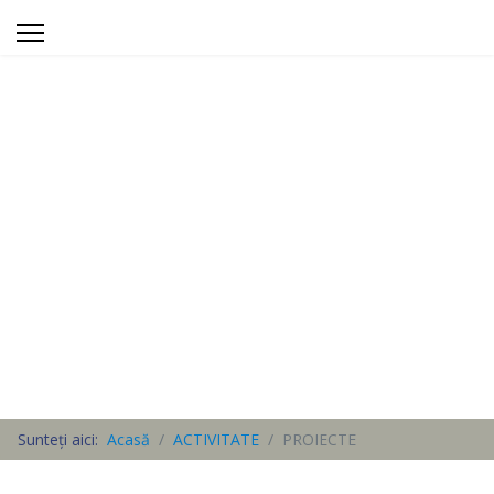
Sunteți aici:
Acasă
ACTIVITATE
PROIECTE