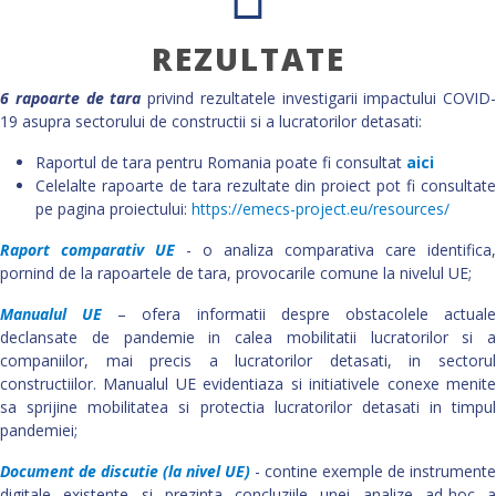
REZULTATE
6 rapoarte de tara
privind rezultatele investigarii impactului COVID-
19 asupra sectorului de constructii si a lucratorilor detasati:
Raportul de tara pentru Romania poate fi consultat
aici
Celelalte rapoarte de tara rezultate din proiect pot fi consultate
pe pagina proiectului:
https://emecs-project.eu/resources/
Raport comparativ
UE
- o analiza comparativa care identifica,
pornind de la rapoartele de tara, provocarile comune la nivelul UE;
Manualul UE
– ofera informatii despre obstacolele actual
declansate de pandemie in calea mobilitatii lucratorilor si a
companiilor, mai precis a lucratorilor detasati, in sectorul
constructiilor. Manualul UE evidentiaza si initiativele conexe menite
sa sprijine mobilitatea si protectia lucratorilor detasati in timpul
pandemiei;
Document de discutie (la nivel UE)
- contine exemple de instrumente
digitale existente si prezinta concluziile unei analize ad-hoc a