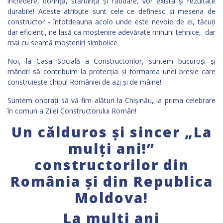
încredere, dorință, stăruință și răbdare, vor exista și rezultate
durabile! Aceste atribute sunt cele ce definesc și meseria de
constructor - întotdeauna acolo unde este nevoie de ei, tăcuți
dar eficienți, ne lasă ca moștenire adevărate minuni tehnice, dar
mai cu seamă moșteniri simbolice.
Noi, la Casa Socială a Constructorilor, suntem bucuroși și
mândri să contribuim la protecția și formarea unei bresle care
construiește chipul României de azi și de mâine!
Suntem onorați să vă fim alături la Chișinău, la prima celebrare
în comun a Zilei Constructorului Român!
Un călduros și sincer „La
mulți ani!”
constructorilor din
România și din Republica
Moldova!
La mulți ani