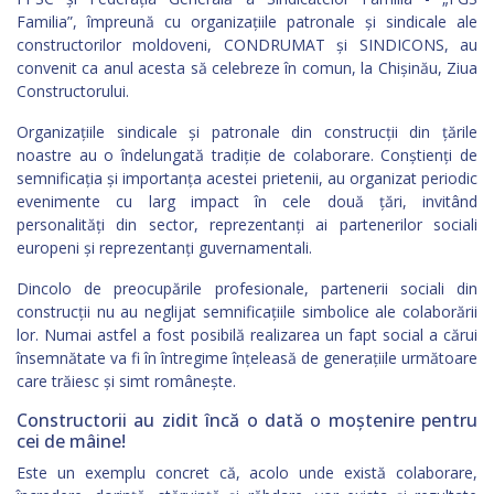
Familia”, împreună cu organizațiile patronale și sindicale ale
constructorilor moldoveni, CONDRUMAT și SINDICONS, au
convenit ca anul acesta să celebreze în comun, la Chișinău, Ziua
Constructorului.
Organizațiile sindicale și patronale din construcții din țările
noastre au o îndelungată tradiție de colaborare. Conștienți de
semnificația și importanța acestei prietenii, au organizat periodic
evenimente cu larg impact în cele două țări, invitând
personalități din sector, reprezentanți ai partenerilor sociali
europeni și reprezentanți guvernamentali.
Dincolo de preocupările profesionale, partenerii sociali din
construcții nu au neglijat semnificațiile simbolice ale colaborării
lor. Numai astfel a fost posibilă realizarea un fapt social a cărui
însemnătate va fi în întregime înțeleasă de generațiile următoare
care trăiesc și simt românește.
Constructorii au zidit încă o dată o moștenire pentru
cei de mâine!
Este un exemplu concret că, acolo unde există colaborare,