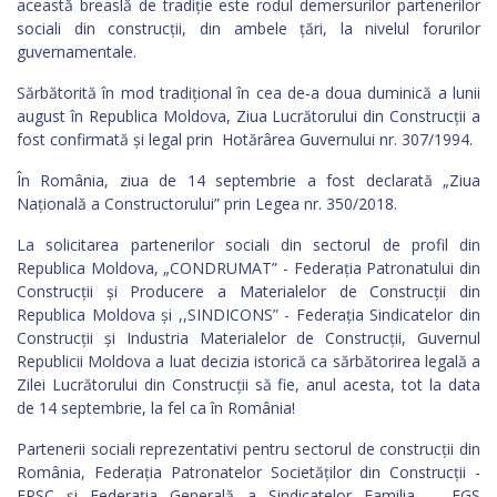
această breaslă de tradiție este rodul demersurilor partenerilor
sociali din construcții, din ambele țări, la nivelul forurilor
guvernamentale.
Sărbătorită în mod tradițional în cea de-a doua duminică a lunii
au­gust în Republica Moldova, Ziua Lucrătorului din Construcții a
fost confirmată și legal prin Hotărârea Guvernului nr. 307/1994.
În România, ziua de 14 septembrie a fost declarată „Ziua
Națională a Constructorului” prin Legea nr. 350/2018.
La solicitarea partenerilor sociali din sectorul de profil din
Republica Moldova, „CONDRUMAT” - Federația Patronatului din
Construcții și Producere a Materialelor de Construcții din
Republica Moldova și ,,SINDICONS” - Federația Sindicatelor din
Construcții și Industria Materialelor de Construcții, Guvernul
Republicii Moldova a luat decizia istorică ca sărbătorirea legală a
Zilei Lucrătorului din Construcții să fie, anul acesta, tot la data
de 14 septembrie, la fel ca în România!
Partenerii sociali reprezentativi pentru sectorul de construcții din
România, Federația Patronatelor Societăților din Construcții -
FPSC și Federația Generală a Sindicatelor Familia - „FGS