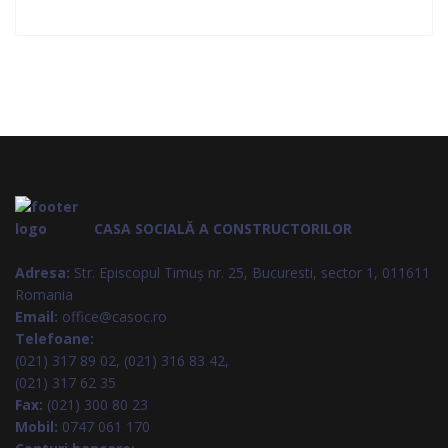
CASA SOCIALĂ A CONSTRUCTORILOR
Adresa:
Str. Episcopul Timuș nr. 25, Bucuresti, sector 1, 011611
Romania
Email:
office@casoc.ro
Telefoane:
(021) 317 89 02, (021) 316 83 42,
(021) 317 62 35
Fax:
(021) 300 80 23
Mobil:
0747 061 170