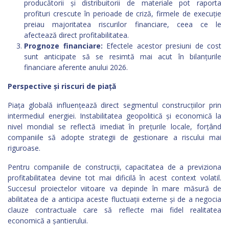
producătorii și distribuitorii de materiale pot raporta
profituri crescute în perioade de criză, firmele de execuție
preiau majoritatea riscurilor financiare, ceea ce le
afectează direct profitabilitatea.
Prognoze financiare:
Efectele acestor presiuni de cost
sunt anticipate să se resimtă mai acut în bilanțurile
financiare aferente anului 2026.
Perspective și riscuri de piață
Piața globală influențează direct segmentul construcțiilor prin
intermediul energiei. Instabilitatea geopolitică și economică la
nivel mondial se reflectă imediat în prețurile locale, forțând
companiile să adopte strategii de gestionare a riscului mai
riguroase.
Pentru companiile de construcții, capacitatea de a previziona
profitabilitatea devine tot mai dificilă în acest context volatil.
Succesul proiectelor viitoare va depinde în mare măsură de
abilitatea de a anticipa aceste fluctuații externe și de a negocia
clauze contractuale care să reflecte mai fidel realitatea
economică a șantierului.