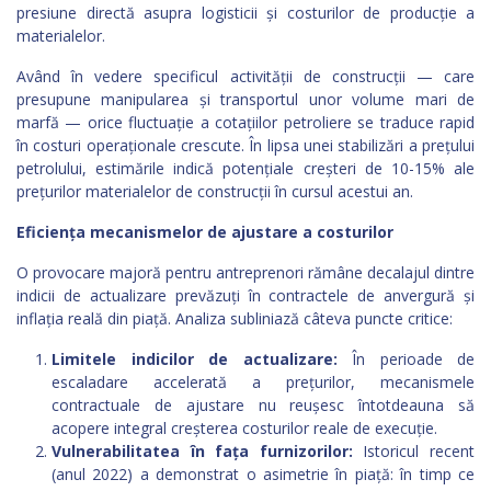
presiune directă asupra logisticii și costurilor de producție a
materialelor.
Având în vedere specificul activității de construcții — care
presupune manipularea și transportul unor volume mari de
marfă — orice fluctuație a cotațiilor petroliere se traduce rapid
în costuri operaționale crescute. În lipsa unei stabilizări a prețului
petrolului, estimările indică potențiale creșteri de 10-15% ale
prețurilor materialelor de construcții în cursul acestui an.
Eficiența mecanismelor de ajustare a costurilor
O provocare majoră pentru antreprenori rămâne decalajul dintre
indicii de actualizare prevăzuți în contractele de anvergură și
inflația reală din piață. Analiza subliniază câteva puncte critice:
Limitele indicilor de actualizare:
În perioade de
escaladare accelerată a prețurilor, mecanismele
contractuale de ajustare nu reușesc întotdeauna să
acopere integral creșterea costurilor reale de execuție.
Vulnerabilitatea în fața furnizorilor:
Istoricul recent
(anul 2022) a demonstrat o asimetrie în piață: în timp ce