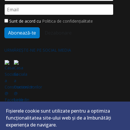
Sunt de acord cu
Politica de confidențialitate
Abonează-te
Dezabonare
URMĂREȘTE-NE PE SOCIAL MEDIA
ABONEAZĂ-TE LA NEWSLETTER
Fișierele cookie sunt utilizate pentru a optimiza
Fii la curent cu cele mai noi știri din domeniu
funcţionalitatea site-ului web și de a îmbunătăţi
experienţa de navigare.