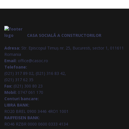
CASA SOCIALĂ A CONSTRUCTORILOR
Adresa:
Str. Episcopul Timuș nr. 25, Bucuresti, sector 1, 011611
Romania
Email:
office@casoc.ro
Telefoane:
(021) 317 89 02, (021) 316 83 42,
(021) 317 62 35
Fax:
(021) 300 80 23
Mobil:
0747 061 170
Conturi bancare:
LIBRA BANK:
RO20 BREL 0900 3446 4RO1 1001
RAIFFEISEN BANK:
RO46 RZBR 0000 0600 0333 4134