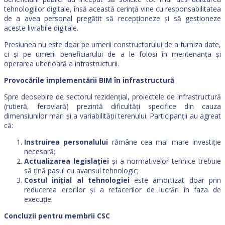
tehnologiilor digitale, însă această cerință vine cu responsabilitatea
de a avea personal pregătit să recepționeze și să gestioneze
aceste livrabile digitale.
Presiunea nu este doar pe umerii constructorului de a furniza date,
ci și pe umerii beneficiarului de a le folosi în mentenanța și
operarea ulterioară a infrastructurii.
Provocările implementării BIM în infrastructură
Spre deosebire de sectorul rezidențial, proiectele de infrastructură
(rutieră, feroviară) prezintă dificultăți specifice din cauza
dimensiunilor mari și a variabilității terenului. Participanții au agreat
că:
Instruirea personalului
rămâne cea mai mare investiție
necesară;
Actualizarea legislației
și a normativelor tehnice trebuie
să țină pasul cu avansul tehnologic;
Costul inițial al tehnologiei
este amortizat doar prin
reducerea erorilor și a refacerilor de lucrări în faza de
execuție.
Concluzii pentru membrii CSC