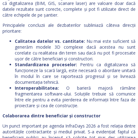
că digitalizarea (BIM, GIS, scanare laser) are valoare doar dacă
datele rezultate sunt corecte, complete și pot fi utilizate direct de
către echipele de pe șantier.
Principalele concluzii ale dezbaterilor subliniază câteva direcții
prioritare:
Calitatea datelor vs. cantitate:
Nu mai este suficient să
generăm modele 3D complexe dacă acestea nu sunt
corelate cu realitatea din teren sau dacă nu pot fi procesate
ușor de către beneficiari și constructori.
Standardizarea proceselor:
Pentru ca digitalizarea să
funcționeze la scară largă, este necesară o abordare unitară
în modul în care se raportează progresul și se livrează
documentația tehnică.
Interoperabilitatea:
O barieră majoră rămâne
fragmentarea software-ului. Soluțiile trebuie să comunice
între ele pentru a evita pierderea de informații între faza de
proiectare și cea de construcție.
Colaborarea dintre beneficiar și constructor
Un punct important pe agenda InfraDays 2026 a fost relația dintre
autoritățile contractante și mediul privat. S-a evidențiat faptul că
beneficiarii publici au început să solicite tot mai des utilizarea