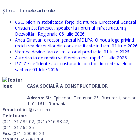
Știri - Ultimele articole
CSC, pilon în stabilitatea forței de muncă: Directorul General
Cristian Ștefănescu, speaker la Forumul Infrastructurii și
Dezvoltării Regionale
06 Iulie 2026
Anca Ginavar, director general MDLPA: O noua lege privind
reciclarea deseurilor din constructii este in lucru
01 Iulie 2026
Vremea devine factor limitator al productiei
01 Iulie 2026
Autorizatia de mediu va fi emisa mai rapid
01 Iulie 2026
ISC: Ce deficiente au constatat inspectorii in controalele pe
santiere
01 Iulie 2026
CASA SOCIALĂ A CONSTRUCTORILOR
Adresa:
Str. Episcopul Timuș nr. 25, Bucuresti, sector
1, 011611 Romania
Email:
office@casoc.ro
Telefoane:
(021) 317 89 02, (021) 316 83 42,
(021) 317 62 35
Fax:
(021) 300 80 23
Mobil:
0747 061 170