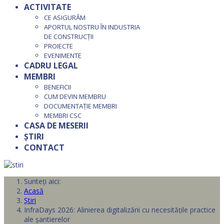
ACTIVITATE
CE ASIGURĂM
APORTUL NOSTRU ÎN INDUSTRIA
DE CONSTRUCȚII
PROIECTE
EVENIMENTE
CADRU LEGAL
MEMBRI
BENEFICII
CUM DEVIN MEMBRU
DOCUMENTAȚIE MEMBRI
MEMBRI CSC
CASA DE MESERII
ȘTIRI
CONTACT
Sunteți aici:
Acasă
Știri
InfraDays 2026: Alinierea digitalizării cu necesitățile practice
ale șantierelor