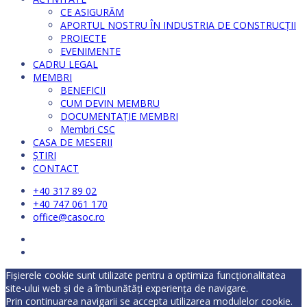
CE ASIGURĂM
APORTUL NOSTRU ÎN INDUSTRIA DE CONSTRUCȚII
PROIECTE
EVENIMENTE
CADRU LEGAL
MEMBRI
BENEFICII
CUM DEVIN MEMBRU
DOCUMENTAȚIE MEMBRI
Membri CSC
CASA DE MESERII
ȘTIRI
CONTACT
+40 317 89 02
+40 747 061 170
office@casoc.ro
Fișierele cookie sunt utilizate pentru a optimiza funcţionalitatea
site-ului web și de a îmbunătăţi experienţa de navigare.
Prin continuarea navigarii se accepta utilizarea modulelor cookie.