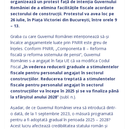
organizează un protest față de intenția Guvernului
României de a elimina facilitățile fiscale acordate
sectorului de construcții. Protestul va avea loc pe
26 iulie, în Piața Victoriei din București, între orele 9
– 13.
Graba cu care Guvernul României intenționează să-și
încalce angajamentele luate prin PNRR este greu de
înțeles. Conform PNRR, „Componenta 8 – Reforma
fiscală și reforma sistemului de pensii”, Guvernul
României s-a angajat în fața UE că va modifica Codul
Fiscal
„în vederea reducerii graduale a stimulentelor
fiscale pentru personalul angajat în sectorul
construcțiilor. Reducerea treptată a stimulentelor
fiscale pentru personalul angajat în sectorul
construcțiilor va începe în 2025 și se va finaliza până
la sfârșitul anului 2028”
(subl. n.).
Așadar, de ce Guvernul României vrea să introducă dintr-
o dată, de la 1 septembrie 2023, o măsură programată
pentru a fi adoptată gradual în perioada 2025 – 2028?
Acest lucru afectează credibilitatea statului român și