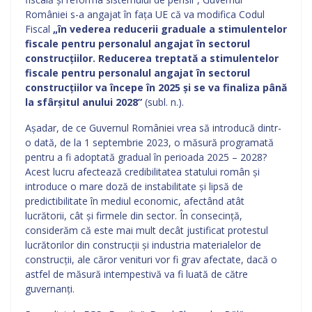
României s-a angajat în fața UE că va modifica Codul
Fiscal
„în vederea reducerii graduale a stimulentelor
fiscale pentru personalul angajat în sectorul
construcțiilor. Reducerea treptată a stimulentelor
fiscale pentru personalul angajat în sectorul
construcțiilor va începe în 2025 și se va finaliza până
la sfârșitul anului 2028”
(subl. n.).
Așadar, de ce Guvernul României vrea să introducă dintr-
o dată, de la 1 septembrie 2023, o măsură programată
pentru a fi adoptată gradual în perioada 2025 – 2028?
Acest lucru afectează credibilitatea statului român și
introduce o mare doză de instabilitate și lipsă de
predictibilitate în mediul economic, afectând atât
lucrătorii, cât și firmele din sector. În consecință,
considerăm că este mai mult decât justificat protestul
lucrătorilor din construcții și industria materialelor de
construcții, ale căror venituri vor fi grav afectate, dacă o
astfel de măsură intempestivă va fi luată de către
guvernanți.