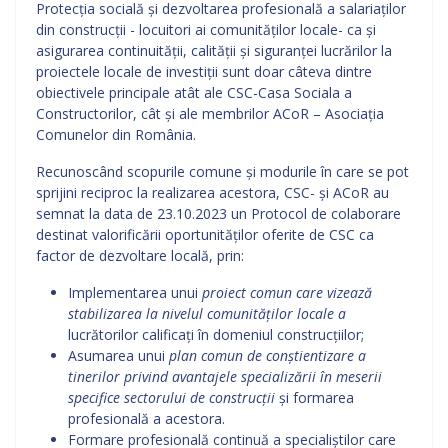
Protecția socială și dezvoltarea profesională a salariaților
din construcții - locuitori ai comunităților locale- ca și
asigurarea continuității, calității și siguranței lucrărilor la
proiectele locale de investiții sunt doar câteva dintre
obiectivele principale atât ale CSC-Casa Sociala a
Constructorilor, cât și ale membrilor ACoR – Asociația
Comunelor din România.
Recunoscând scopurile comune și modurile în care se pot
sprijini reciproc la realizarea acestora, CSC- și ACoR au
semnat la data de 23.10.2023 un Protocol de colaborare
destinat valorificării oportunităților oferite de CSC ca
factor de dezvoltare locală, prin:
Implementarea unui
proiect comun care vizează
stabilizarea la nivelul comunităților locale a
lucrătorilor calificați în domeniul construcțiilor;
Asumarea unui
plan comun de conștientizare a
tinerilor privind avantajele specializării în meserii
specifice sectorului de construcții
și formarea
profesională a acestora.
Formare profesională continuă a specialiștilor care