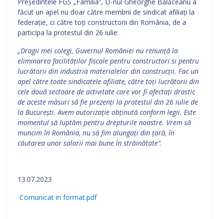
Președintele FGS „Familia”, D-nul Gheorghe Bălăceanu a
făcut un apel nu doar către membrii de sindicat afiliați la
federație, ci către toți constructorii din România, de a
participa la protestul din 26 iulie:
„Dragii mei colegi, Guvernul României nu renunță la
eliminarea facilităților fiscale pentru constructori si pentru
lucrătorii din industria materialelor din construcții. Fac un
apel către toate sindicatele afiliate, către toți lucrătorii din
cele două sectoare de activitate care vor fi afectați drastic
de aceste măsuri să fie prezenți la protestul din 26 iulie de
la București. Avem autorizație obținută conform legii. Este
momentul să luptăm pentru drepturile noastre. Vrem să
muncim în România, nu să fim alungați din țară, în
căutarea unor salarii mai bune în străinătate”.
13.07.2023
Comunicat in format.pdf