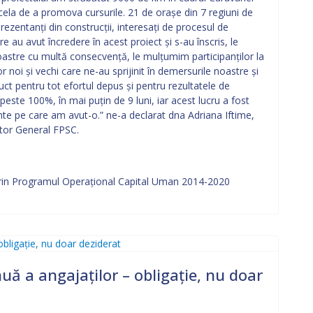
 acela de a promova cursurile. 21 de orașe din 7 regiuni de
ezentanți din construcții, interesați de procesul de
 au avut încredere în acest proiect și s-au înscris, le
astre cu multă consecvență, le mulțumim participanților la
 noi și vechi care ne-au sprijinit în demersurile noastre și
ct pentru tot efortul depus și pentru rezultatele de
peste 100%, în mai puțin de 9 luni, iar acest lucru a fost
nte pe care am avut-o.” ne-a declarat dna Adriana Iftime,
ctor General FPSC.
prin Programul Operaţional Capital Uman 2014-2020
ă a angajaților – obligație, nu doar