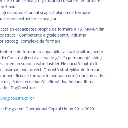
c de 21 de salariați, organizarea cursurilor de formare
de 3 ani.
ați elaborează anual și aplică planuri de formare
 a reprezentanților salariaților.
acest an capacitatea proprie de formare a 15 IMM-uri din
Construct - Competențe digitale pentru industria
nor strategii complexe de formare.
i interne de formare a angajaților actuali și viitori, pentru
 din Construcții este aceea de găsi în permanență soluții
 a oferi un suport real industriei. Ne bucură faptul că
rii asumați prin proiect. Datorită strategiilor de formare
 vor beneficia de formare în perioada următoare, în cadrul
 se mișcă în direcția bună.” afirmă dna Adriana Iftime,
adrul DigiConstruct.
://digiconstruct.ro/
prin Programul Operaţional Capital Uman 2014-2020