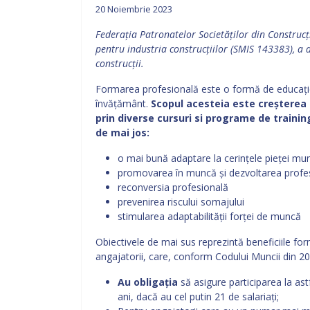
20 Noiembrie 2023
Federația Patronatelor Societăților din Construcți
pentru industria construcțiilor (SMIS 143383), a
construcții.
Formarea profesională este o formă de educați
învățământ.
Scopul acesteia este creșterea 
prin diverse cursuri si programe de training
de mai jos:
o mai bună adaptare la cerințele pieței mun
promovarea în muncă și dezvoltarea profe
reconversia profesională
prevenirea riscului somajului
stimularea adaptabilității forței de muncă
Obiectivele de mai sus reprezintă beneficiile for
angajatorii, care, conform Codului Muncii din 20
Au obligația
să asigure participarea la ast
ani, dacă au cel putin 21 de salariați;