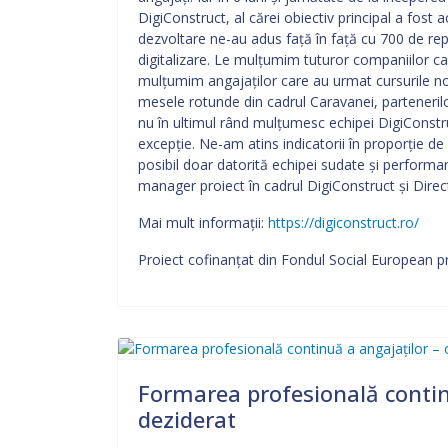
DigiConstruct, al cărei obiectiv principal a fost
dezvoltare ne-au adus față în față cu 700 de repr
digitalizare. Le mulțumim tuturor companiilor care
mulțumim angajaților care au urmat cursurile no
mesele rotunde din cadrul Caravanei, partenerilor
nu în ultimul rând mulțumesc echipei DigiConstru
excepție. Ne-am atins indicatorii în proporție de 
posibil doar datorită echipei sudate și performa
manager proiect în cadrul DigiConstruct și Dire
Mai mult informații:
https://digiconstruct.ro/
Proiect cofinanţat din Fondul Social European 
Formarea profesională continu
deziderat