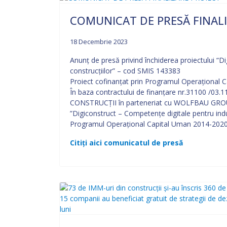
COMUNICAT DE PRESĂ FINAL
18 Decembrie 2023
Anunţ de presă privind închiderea proiectului “D
construcțiilor” – cod SMIS 143383
Proiect cofinanţat prin Programul Operaţiona
În baza contractului de finanțare nr.31100 
CONSTRUCȚII în parteneriat cu WOLFBAU GROUP 
”Digiconstruct – Competențe digitale pentru indu
Programul Operațional Capital Uman 2014-2020
Citiți aici comunicatul de presă