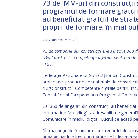
73 de IMM-uri din construcții 
programul de formare gratuit
au beneficiat gratuit de strate
proprii de formare, în mai puț
20 Noiembrie 2023
73 de companii din construcții și-au înscris 360 
”DigiConstruct - Competențe digitale pentru indus
FPSC.
Federația Patronatelor Societăților din Construcți
proiectare, producție de materiale de construcții
”DigiConstruct - Competențe digitale pentru indu
Fondul Social European prin Programul Operaţi
Cei 360 de angajați din construcții au beneficiat 
Information Modeling) și adresabilitate generală
Comunicare în mediul digital, Lucrul de acasă pe
”În mai puțin de 5 luni am atins recordul de a în
angajați. Iar în 6 luni și jumătate de la începer