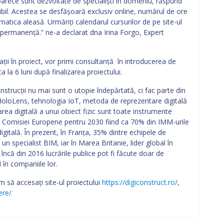
eoarece sunt dezvoltate de specialiști în domeniu, răspund
xibil. Acestea se desfășoară exclusiv online, numărul de ore
matica aleasă. Urmăriți calendarul cursurilor de pe site-ul
n permanență.” ne-a declarat dna Irina Forgo, Expert
ații în proiect, vor primi consultanță în introducerea de
la 6 luni după finalizarea proiectului.
nstrucții nu mai sunt o utopie îndepărtată, ci fac parte din
 HoloLens, tehnologia IoT, metoda de reprezentare digitală
area digitală a unui obiect fizic sunt toate instrumente
tul Comisiei Europene pentru 2030 fiind ca 70% din IMM-urile
gitală. În prezent, în Franța, 35% dintre echipele de
n specialist BIM, iar în Marea Britanie, lider global în
ncă din 2016 lucrările publice pot fi făcute doar de
în companiile lor.
m să accesați site-ul proiectului
https://digiconstruct.ro/
,
ere/