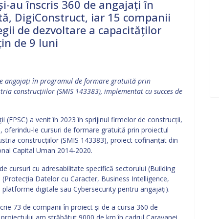
și-au înscris 360 de angajați în
ă, DigiConstruct, iar 15 companii
gii de dezvoltare a capacităților
in de 9 luni
de angajați în programul de formare gratuită prin
tria construcțiilor (SMIS 143383), implementat cu succes de
i (FPSC) a venit în 2023 în sprijinul firmelor de construcții,
, oferindu-le cursuri de formare gratuită prin proiectul
stria construcțiilor (SMIS 143383), proiect cofinanţat din
onal Capital Uman 2014-2020.
de cursuri cu adresabilitate specifică sectorului (Building
 (Protecția Datelor cu Caracter, Business Intelligence,
 platforme digitale sau Cybersecurity pentru angajați).
scrie 73 de companii în proiect și de a cursa 360 de
ea proiectului am străbătut 9000 de km în cadrul Caravanei