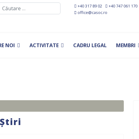
Cautare
+40 317 89 02
+40 747 061 170
office@casoc.ro
RE NOI
ACTIVITATE
CADRU LEGAL
MEMBRI
Știri