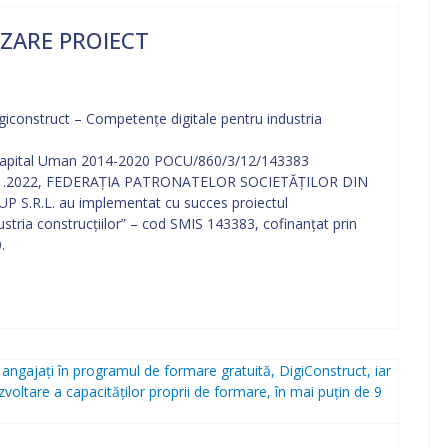
IZARE PROIECT
igiconstruct – Competențe digitale pentru industria
l Capital Uman 2014-2020 POCU/860/3/12/143383
/03.11.2022, FEDERAȚIA PATRONATELOR SOCIETĂȚILOR DIN
S.R.L. au implementat cu succes proiectul
stria construcțiilor” – cod SMIS 143383, cofinanțat prin
.