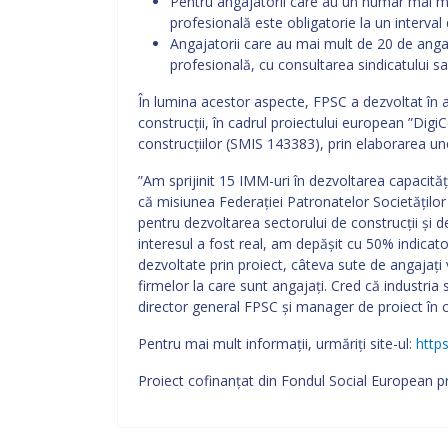
Pentru angajatorii care au un numar mai mi
profesională este obligatorie la un interval 
Angajatorii care au mai mult de 20 de angaj
profesională, cu consultarea sindicatului sau
În lumina acestor aspecte, FPSC a dezvoltat în 
construcții, în cadrul proiectului european ”Digi
construcțiilor (SMIS 143383), prin elaborarea u
”Am sprijinit 15 IMM-uri în dezvoltarea capacități
că misiunea Federației Patronatelor Societăților
pentru dezvoltarea sectorului de construcții și de
interesul a fost real, am depășit cu 50% indicato
dezvoltate prin proiect, câteva sute de angajați
firmelor la care sunt angajați. Cred că industria
director general FPSC și manager de proiect în c
Pentru mai mult informații, urmăriți site-ul:
https
Proiect cofinanţat din Fondul Social European 