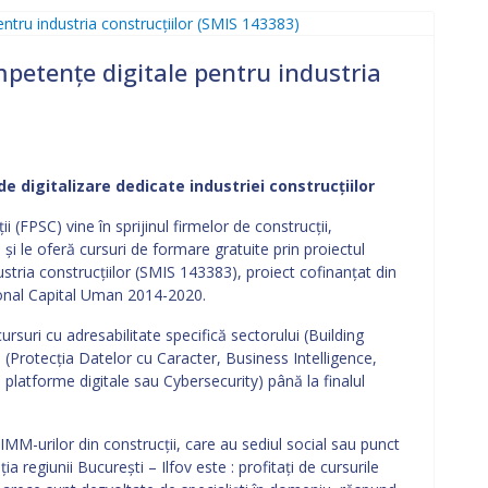
mpetențe digitale pentru industria
de digitalizare dedicate industriei construcțiilor
i (FPSC) vine în sprijinul firmelor de construcții,
 și le oferă cursuri de formare gratuite prin proiectul
stria construcțiilor (SMIS 143383), proiect cofinanţat din
onal Capital Uman 2014-2020.
ursuri cu adresabilitate specifică sectorului (Building
 (Protecția Datelor cu Caracter, Business Intelligence,
platforme digitale sau Cybersecurity) până la finalul
IMM-urilor din construcții, care au sediul social sau punct
a regiunii București – Ilfov este : profitați de cursurile