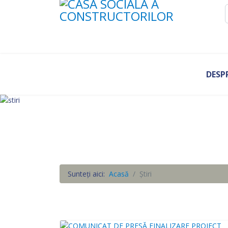
DESP
Sunteți aici:
Acasă
Știri